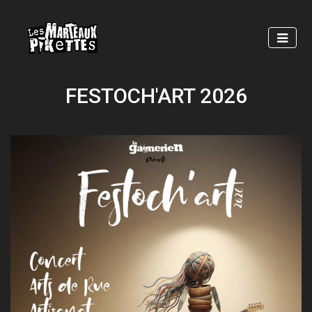
Skip
to
main
content
FESTOCH'ART 2026