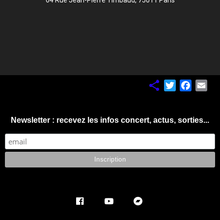
64 Rue Jean-Pierre Timbaud, 75011 Paris
Twitter
Facebo
Ema
Newsletter : recevez les infos concert, actus, sorties...